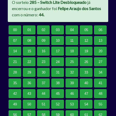
O sorteio
285 – Switch Lite Desbloqueado
já
encerrou e o ganhador foi
Felipe Araujo dos Santos
com o número:
44.
00
01
02
03
04
05
06
07
08
09
10
11
12
13
14
15
16
17
18
19
20
21
22
23
24
25
26
27
28
29
30
31
32
33
34
35
36
37
38
39
40
41
42
43
44
45
46
47
48
49
50
51
52
53
54
55
56
57
58
59
60
61
62