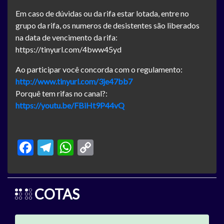
Em caso de dúvidas ou da rifa estar lotada, entre no
grupo da rifa, os numeros de desistentes são liberados
na data de vencimento da rifa:
https://tinyurl.com/4bww45yd
Ao participar você concorda com o regulamento:
http://www.tinyurl.com/3je47bb7
Porquê tem rifas no canal?:
https://youtu.be/FBiHt9P44vQ
Facebook
Telegram
WhatsApp
Copy
Link
COTAS