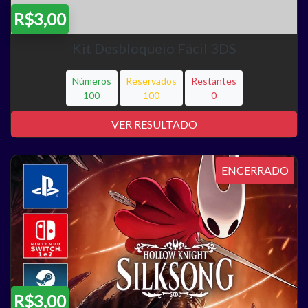
R$3,00
Kit Desbloqueio Fácil 3DS
Números
Reservados
Restantes
100
100
0
VER RESULTADO
ENCERRADO
R$3,00