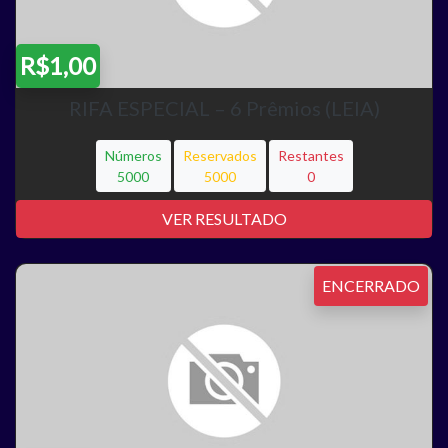
R$1,00
RIFA ESPECIAL – 6 Prêmios (LEIA)
Números
Reservados
Restantes
5000
5000
0
VER RESULTADO
ENCERRADO