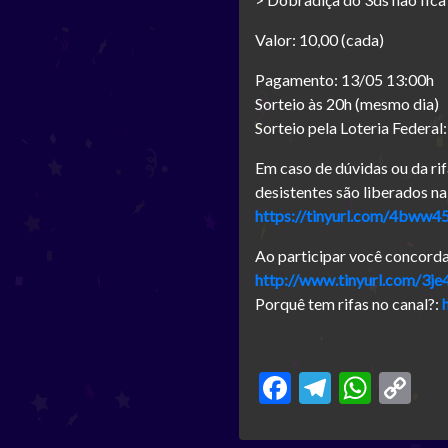
Valor: 10,00 (cada)
Pagamento: 13/05 13:00h
Sorteio às 20h (mesmo dia)
Sorteio pela Loteria Federal
Em caso de dúvidas ou da rif
desistentes são liberados na
https://tinyurl.com/4bww4
Ao participar você concord
http://www.tinyurl.com/3j
Porquê tem rifas no canal?:
Facebook
Telegra
What
Co
Li