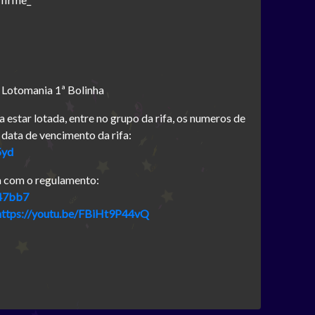
: Lotomania 1ª Bolinha
a estar lotada, entre no grupo da rifa, os numeros de
 data de vencimento da rifa:
5yd
a com o regulamento:
e47bb7
https://youtu.be/FBiHt9P44vQ
m
sApp
py
nk