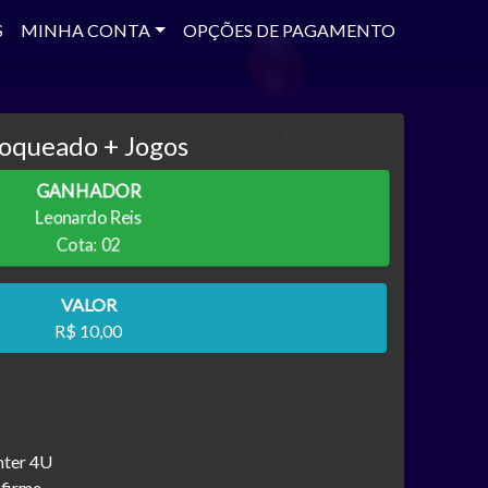
S
MINHA CONTA
OPÇÕES DE PAGAMENTO
oqueado + Jogos
GANHADOR
Leonardo Reis
Cota: 02
VALOR
R$ 10,00
nter 4U
 firme_