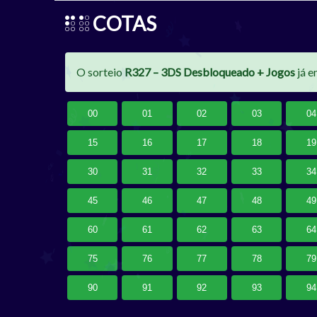
COTAS
O sorteio
R327 – 3DS Desbloqueado + Jogos
já e
00
01
02
03
04
15
16
17
18
19
30
31
32
33
34
45
46
47
48
49
60
61
62
63
64
75
76
77
78
79
90
91
92
93
94