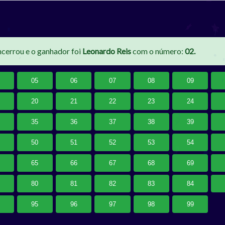
ncerrou e o ganhador foi
Leonardo Reis
com o número:
02.
05
06
07
08
09
20
21
22
23
24
35
36
37
38
39
50
51
52
53
54
65
66
67
68
69
80
81
82
83
84
95
96
97
98
99