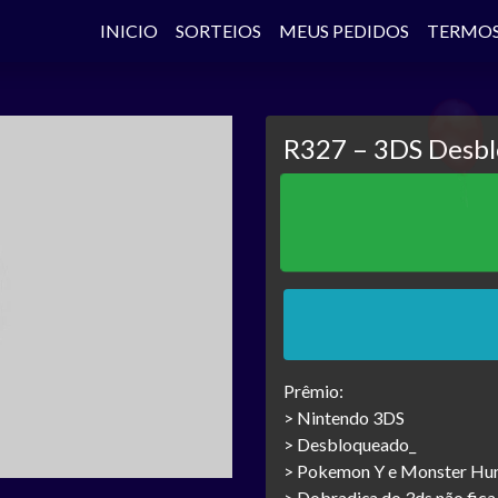
INICIO
SORTEIOS
MEUS PEDIDOS
TERMO
R327 – 3DS Desbl
Prêmio:
> Nintendo 3DS
> Desbloqueado_
> Pokemon Y e Monster Hu
> Dobradiça do 3ds não fica