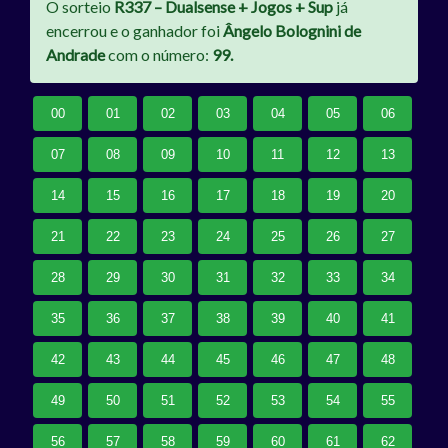
O sorteio
R337 – Dualsense + Jogos + Sup
já
encerrou e o ganhador foi
Ângelo Bolognini de
Andrade
com o número:
99.
00
01
02
03
04
05
06
07
08
09
10
11
12
13
14
15
16
17
18
19
20
21
22
23
24
25
26
27
28
29
30
31
32
33
34
35
36
37
38
39
40
41
42
43
44
45
46
47
48
49
50
51
52
53
54
55
56
57
58
59
60
61
62