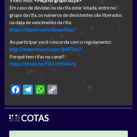
Video Real:
<Peça no grupo ou pv>
Em caso de dúvidas ou da rifa estar lotada, entre no
grupo da rifa, os numeros de desistentes são liberados
na data de vencimento da rifa:
https://tinyurl.com/4bww45yd
Ao participar você concorda com o regulamento:
http://www.tinyurl.com/3je47bb7
Porquê tem rifas no canal?:
https://youtu.be/FBiHt9P44vQ
Facebook
Telegram
WhatsApp
Copy
Link
COTAS