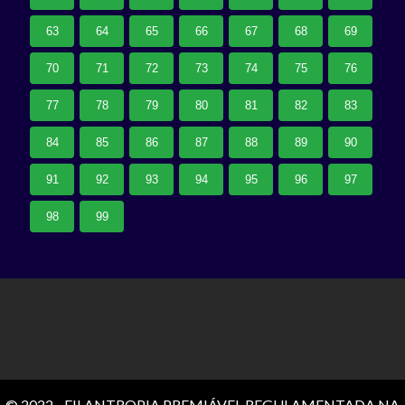
63
64
65
66
67
68
69
70
71
72
73
74
75
76
77
78
79
80
81
82
83
84
85
86
87
88
89
90
91
92
93
94
95
96
97
98
99
© 2022 - FILANTROPIA PREMIÁVEL REGULAMENTADA NA