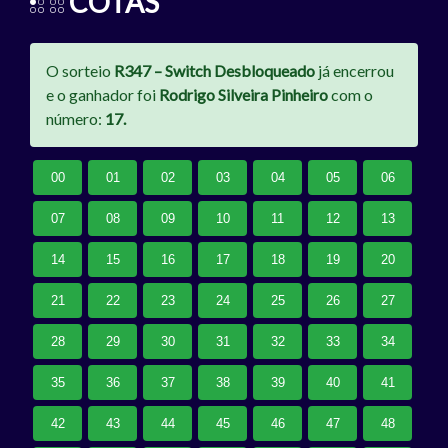
COTAS
O sorteio
R347 – Switch Desbloqueado
já encerrou
e o ganhador foi
Rodrigo Silveira Pinheiro
com o
número:
17.
00
01
02
03
04
05
06
07
08
09
10
11
12
13
14
15
16
17
18
19
20
21
22
23
24
25
26
27
28
29
30
31
32
33
34
35
36
37
38
39
40
41
42
43
44
45
46
47
48