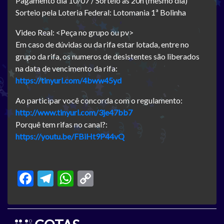
Pagamento dia 10/07 / Sorteio às 20h (mesmo dia)
Sorteio pela Loteria Federal: Lotomania 1ª Bolinha
Video Real: <Peça no grupo ou pv>
Em caso de dúvidas ou da rifa estar lotada, entre no
grupo da rifa, os numeros de desistentes são liberados
na data de vencimento da rifa:
https://tinyurl.com/4bww45yd
Ao participar você concorda com o regulamento:
http://www.tinyurl.com/3je47bb7
Porquê tem rifas no canal?:
https://youtu.be/FBiHt9P44vQ
Facebook
Telegram
WhatsApp
Copy
Link