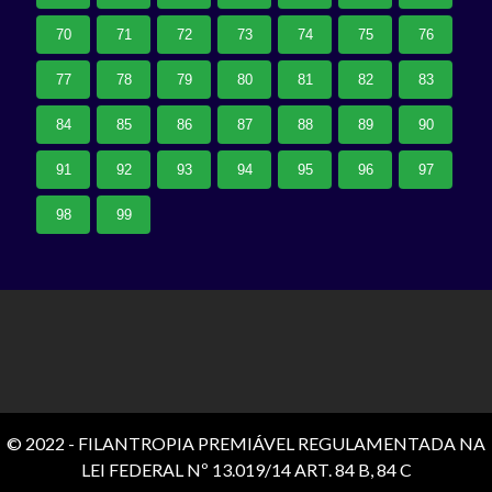
70
71
72
73
74
75
76
77
78
79
80
81
82
83
84
85
86
87
88
89
90
91
92
93
94
95
96
97
98
99
© 2022 - FILANTROPIA PREMIÁVEL REGULAMENTADA NA
LEI FEDERAL Nº 13.019/14 ART. 84 B, 84 C