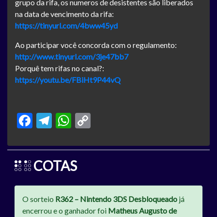
grupo da rifa, os numeros de desistentes são liberados
na data de vencimento da rifa:
https://tinyurl.com/4bww45yd
Ao participar você concorda com o regulamento:
http://www.tinyurl.com/3je47bb7
Porquê tem rifas no canal?:
https://youtu.be/FBiHt9P44vQ
Facebook
Telegram
WhatsApp
Copy
Link
COTAS
O sorteio
R362 – Nintendo 3DS Desbloqueado
já
encerrou e o ganhador foi
Matheus Augusto de