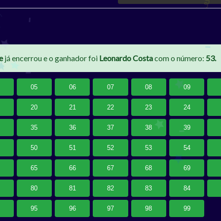
e
já encerrou e o ganhador foi
Leonardo Costa
com o número:
53.
05
06
07
08
09
20
21
22
23
24
35
36
37
38
39
50
51
52
53
54
65
66
67
68
69
80
81
82
83
84
95
96
97
98
99