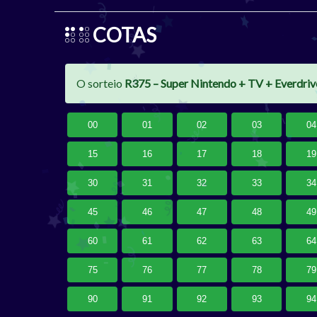
COTAS
O sorteio
R375 – Super Nintendo + TV + Everdriv
00
01
02
03
04
15
16
17
18
19
30
31
32
33
34
45
46
47
48
49
60
61
62
63
64
75
76
77
78
79
90
91
92
93
94