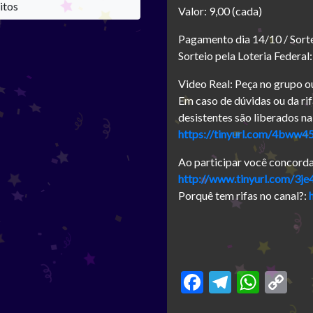
itos
Valor: 9,00 (cada)
Pagamento dia 14/10 / Sort
Sorteio pela Loteria Federal
Video Real: Peça no grupo o
Em caso de dúvidas ou da rif
desistentes são liberados na
https://tinyurl.com/4bww4
Ao participar você concord
http://www.tinyurl.com/3j
Porquê tem rifas no canal?:
Facebook
Telegra
What
Co
Li