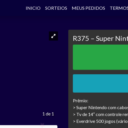
INICIO
SORTEIOS
MEUS PEDIDOS
TERMO
R375 – Super Nin
Prêmio:
> Super Nintendo com cabos
1 de 1
> Tv de 14″ com controle r
> Everdrive 500 jogos (vári