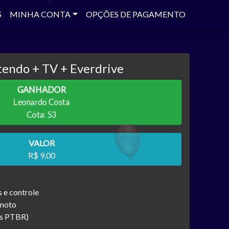
S
MINHA CONTA
OPÇÕES DE PAGAMENTO
tendo + TV + Everdrive
GANHADOR
Leonardo Costa
Cota: 53
VALOR
R$ 9,00
 e controle
emoto
os PTBR)