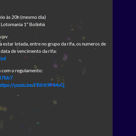
eio às 20h (mesmo dia)
: Lotomania 1ª Bolinha
u pv
a estar lotada, entre no grupo da rifa, os numeros de
 data de vencimento da rifa:
5yd
a com o regulamento:
e47bb7
https://youtu.be/FBiHt9P44vQ
m
sApp
py
nk