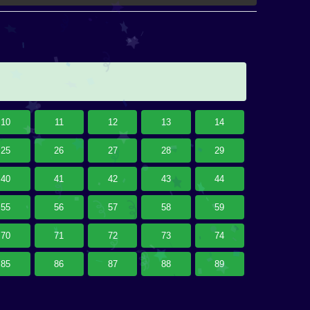
10
11
12
13
14
25
26
27
28
29
40
41
42
43
44
55
56
57
58
59
70
71
72
73
74
85
86
87
88
89