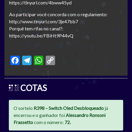
https://tinyurl.com/4bww45yd
Ao participar você concorda com o regulamento:
http://www.tinyurl.com/3je47bb7
Porquê tem rifas no canal?:
https://youtu.be/FBiHt9P44vQ
Facebook
Telegram
WhatsApp
Copy
Link
COTAS
O sorteio
R398 – Switch Oled Desbloqueado
já
encerrou e o ganhador foi
Alessandro Ronsoni
Frassetto
com o número:
72.