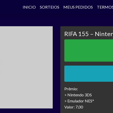
INICIO
SORTEIOS
MEUS PEDIDOS
TERMO
RIFA 155 – Ninte
Prêmio:
> Nintendo 3DS
> Emulador NES*
Valor: 7,00