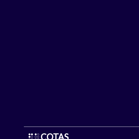
COTAS