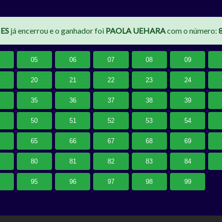
NES
já encerrou e o ganhador foi
PAOLA UEHARA
com o número:
8
05
06
07
08
09
20
21
22
23
24
35
36
37
38
39
50
51
52
53
54
65
66
67
68
69
80
81
82
83
84
95
96
97
98
99