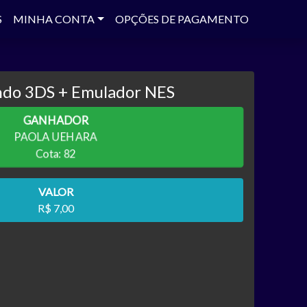
S
MINHA CONTA
OPÇÕES DE PAGAMENTO
ndo 3DS + Emulador NES
GANHADOR
PAOLA UEHARA
Cota: 82
VALOR
R$ 7,00