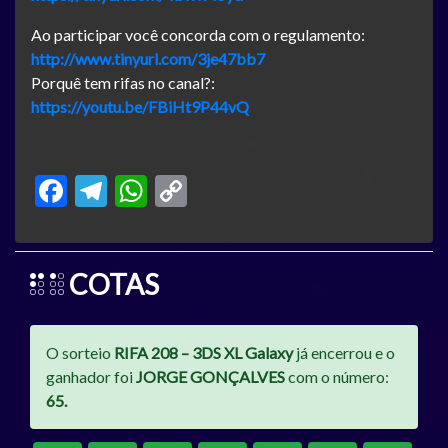
Ao participar você concorda com o regulamento:
http://www.tinyurl.com/3je47bb7
Porquê tem rifas no canal?:
https://youtu.be/FBiHt9P44vQ
Facebook
Telegram
WhatsApp
Copy
Link
COTAS
O sorteio
RIFA 208 – 3DS XL Galaxy
já encerrou e o
ganhador foi
JORGE GONÇALVES
com o número:
65.