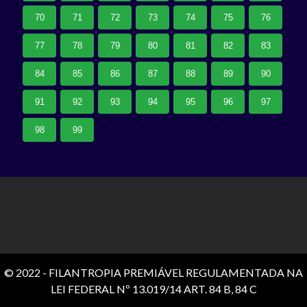
70
71
72
73
74
75
76
77
78
79
80
81
82
83
84
85
86
87
88
89
90
91
92
93
94
95
96
97
98
99
© 2022 - FILANTROPIA PREMIÁVEL REGULAMENTADA NA
LEI FEDERAL Nº 13.019/14 ART. 84 B, 84 C