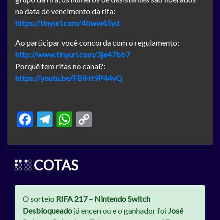
na data de vencimento da rifa:
https://tinyurl.com/4bww45yd
Ao participar você concorda com o regulamento:
http://www.tinyurl.com/3je47bb7
Porquê tem rifas no canal?:
https://youtu.be/FBiHt9P44vQ
Facebook
Telegram
WhatsApp
Copy
Link
COTAS
O sorteio
RIFA 217 – Nintendo Switch
Desbloqueado
já encerrou e o ganhador foi
José