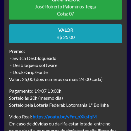
José Roberto Palominos Teiga
Cota: 07
VALOR
R$ 25,00
Prêmio:
> Switch Desbloqueado
> Desbloqueio software
> Dock/Grip/Fonte
Valor: 25,00 (dois numeros ou mais 24,00 cada)
Pagamento: 19/07 13:00h
Sorteio às 20h (mesmo dia)
Sorteio pela Loteria Federal: Lotomania 1ª Bolinha
Video Real:
https://youtu.be/vFm_oXksfqM
Em caso de dúvidas ou da rifa estar lotada, entre no
grupo da rifa, os numeros de desistentes são liberados