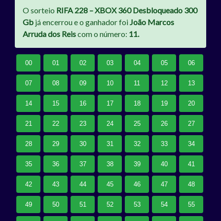
O sorteio
RIFA 228 – XBOX 360 Desbloqueado 300
Gb
já encerrou e o ganhador foi
João Marcos
Arruda dos Reis
com o número:
11.
00
01
02
03
04
05
06
07
08
09
10
11
12
13
14
15
16
17
18
19
20
21
22
23
24
25
26
27
28
29
30
31
32
33
34
35
36
37
38
39
40
41
42
43
44
45
46
47
48
49
50
51
52
53
54
55