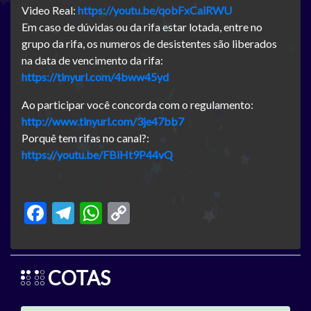
Video Real:
https://youtu.be/qobFxCaiRWU
Em caso de dúvidas ou da rifa estar lotada, entre no
grupo da rifa, os numeros de desistentes são liberados
na data de vencimento da rifa:
https://tinyurl.com/4bww45yd
Ao participar você concorda com o regulamento:
http://www.tinyurl.com/3je47bb7
Porquê tem rifas no canal?:
https://youtu.be/FBiHt9P44vQ
Facebook
Telegram
WhatsApp
Copy
Link
COTAS