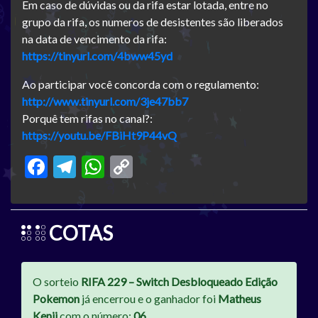
Em caso de dúvidas ou da rifa estar lotada, entre no
grupo da rifa, os numeros de desistentes são liberados
na data de vencimento da rifa:
https://tinyurl.com/4bww45yd
Ao participar você concorda com o regulamento:
http://www.tinyurl.com/3je47bb7
Porquê tem rifas no canal?:
https://youtu.be/FBiHt9P44vQ
Facebook
Telegram
WhatsApp
Copy
Link
COTAS
O sorteio
RIFA 229 – Switch Desbloqueado Edição
Pokemon
já encerrou e o ganhador foi
Matheus
Kenji
com o número:
06.