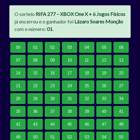
O sorteio
RIFA 277 – XBOX One X + 6 Jogos Físicos
já encerrou e o ganhador foi
Lázaro Soares Monção
com o número:
01.
00
01
02
03
04
05
06
07
08
09
10
11
12
13
14
15
16
17
18
19
20
21
22
23
24
25
26
27
28
29
30
31
32
33
34
35
36
37
38
39
40
41
42
43
44
45
46
47
48
49
50
51
52
53
54
55