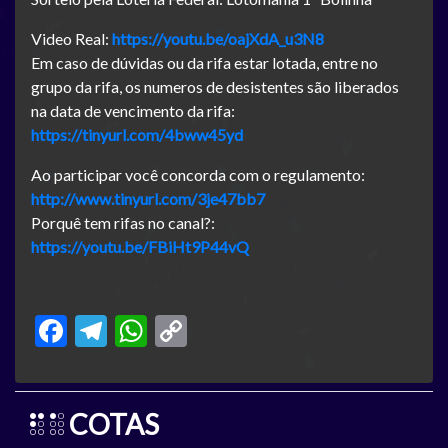
Video Real:
https://youtu.be/oajXdA_u3N8
Em caso de dúvidas ou da rifa estar lotada, entre no
grupo da rifa, os numeros de desistentes são liberados
na data de vencimento da rifa:
https://tinyurl.com/4bww45yd
Ao participar você concorda com o regulamento:
http://www.tinyurl.com/3je47bb7
Porquê tem rifas no canal?:
https://youtu.be/FBiHt9P44vQ
Facebook
Telegram
WhatsApp
Copy
Link
COTAS