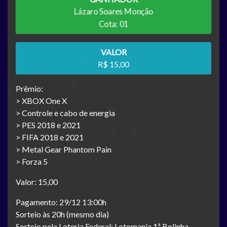
Lázaro Soares Monção
Cota: 01
VALOR
R$ 15,00
Prêmio:
> XBOX One X
> Controle e cabo de energia
> PES 2018 e 2021
> FIFA 2018 e 2021
> Metal Gear Phantom Pain
> Forza 5
Valor: 15,00
Pagamento: 29/12 13:00h
Sorteio às 20h (mesmo dia)
Sorteio pela Loteria Federal: Lotomania 1ª Bolinha